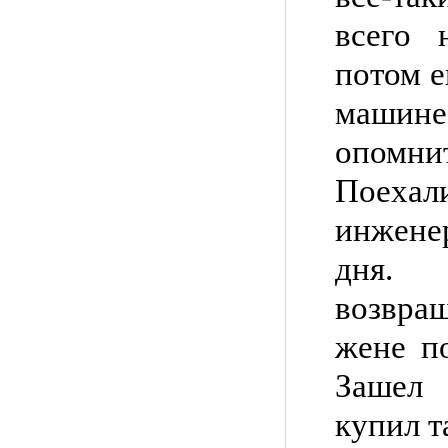
всего 
потом е
маши
опомн
Поеха
инжене
дня.
возвра
жене по
Зашел
купил т