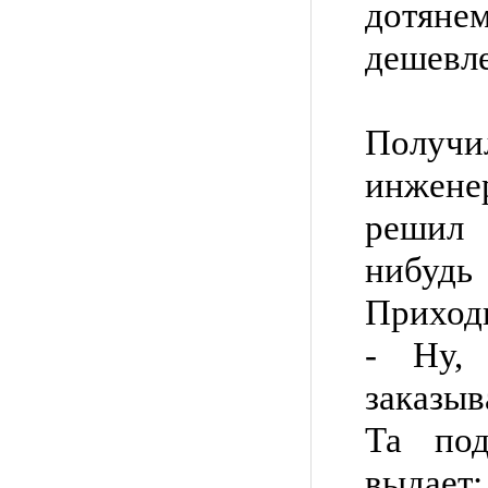
дотян
дешевле
Получ
инжене
решил
нибу
Приходи
- Ну,
заказыв
Та под
выдает: