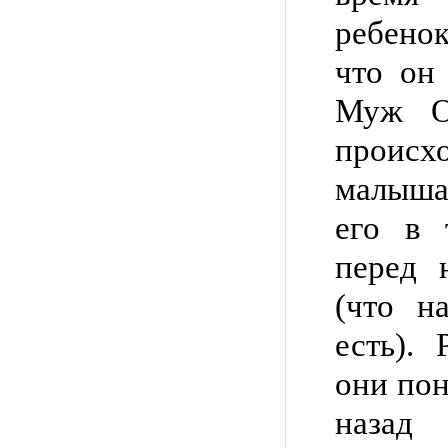
ребенок
что он
Муж О
проис
малыша
его в 
перед 
(что н
есть).
они пон
назад