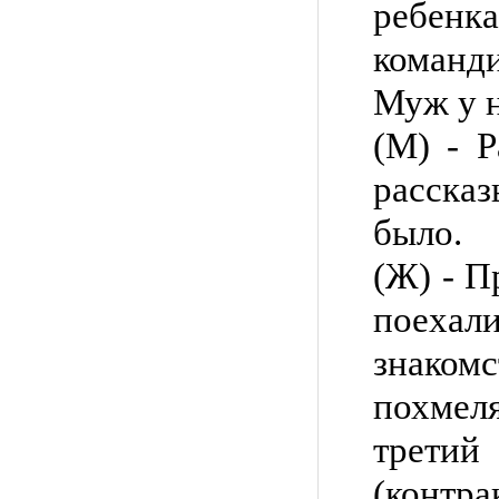
ребен
команди
Муж у н
(М) - 
рассказ
было.
(Ж) - П
поехал
знако
похмеля
трети
(контра