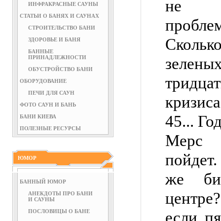
не в
ИНФРАКРАСНЫЕ САУНЫ
СТАТЬИ О БАНЯХ И САУНАХ
пробле
СТРОИТЕЛЬСТВО БАНИ
Сколь
ЗДОРОВЬЕ И БАНЯ
БАННЫЕ
ПРИНАДЛЕЖНОСТИ
зеленых
ОБУСТРОЙСТВО БАНИ
тридца
ОБОРУДОВАНИЕ
ПЕЧИ ДЛЯ САУН
кризис
ФОТО САУН И БАНЬ
45... Го
БАНИ КИЕВА
ПОЛЕЗНЫЕ РЕСУРСЫ
Мерс 
пойдет.
ЮМОР
же би
БАННЫЙ ЮМОР
центре?
АНЕКДОТЫ ПРО БАНИ
И САУНЫ
ПОСЛОВИЦЫ О БАНЕ
если п