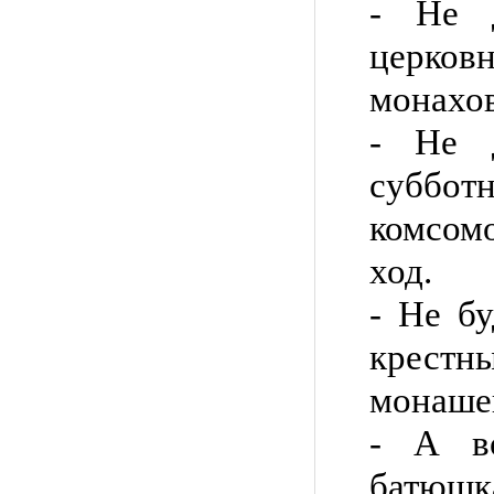
- Не 
церко
монахов
- Не 
суббот
комсом
ход.
- Не б
крестны
монашек
- А во
батюшк