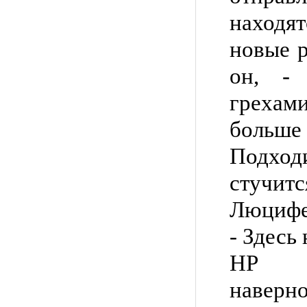
наход
новые р
он, -
грехам
больше 
Подход
стучитс
Люцифе
- Здесь
НР ду
наверно