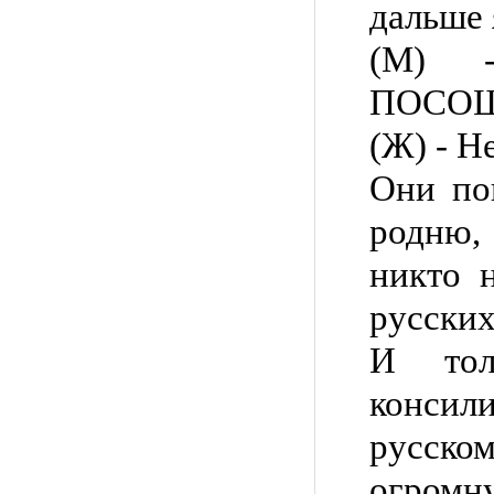
дальше 
(М) 
ПОСОШ
(Ж) - Не
Они по
родню
никто н
русск
И тол
консил
русско
огромн