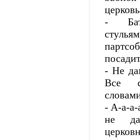
церковь
- Бат
стул
партсоб
посадит
- Не д
Все с
словами
- А-а-а-
не да
церковн