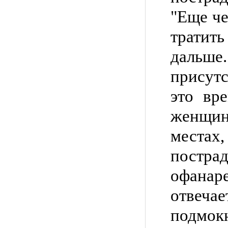
"Еще че
тратит
даль
присут
это вр
женщин
мест
пострад
офана
отве
подмокн