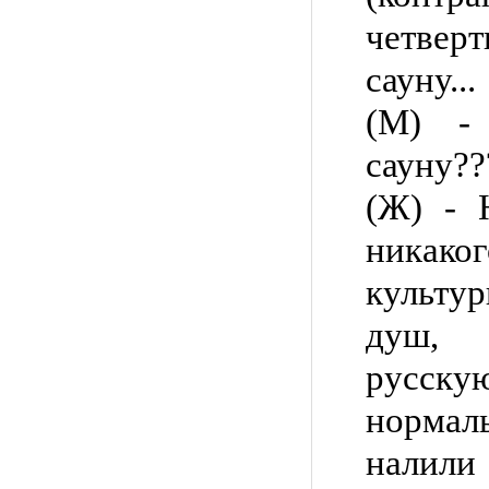
четве
сауну...
(М) -
сауну??
(Ж) - 
никако
культу
душ, 
русск
норма
налили