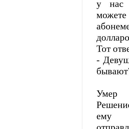
у нас 
можете
абоне
долларо
Тот отв
- Девуш
бывают
Умер 
Решени
ему б
отпра