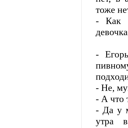
тоже не
- Как 
девочка
- Егор
пивно
подходи
- Не, м
- А что 
- Да у 
утра 