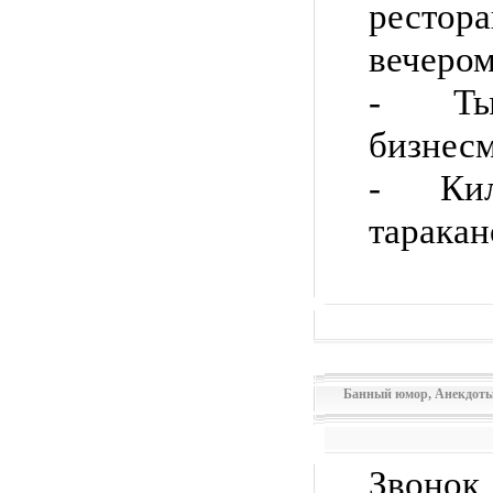
рестор
вечером
- Ты
бизнесм
- Кил
таракан
Банный юмор
,
Анекдоты
Звоно