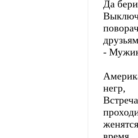
Да бери
Выкл
повор
друзьям
- Мужик
Америк
негр,
Встреч
прохо
женятся
время