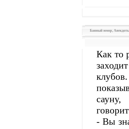
Банный юмор
,
Анекдоты
Как то 
заходи
клубо
показы
сауну
говорит
- Вы зн