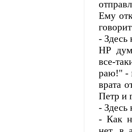
отправл
Ему от
говорит
- Здесь
НР дума
все-та
раю!" -
врата о
Петр и 
- Здесь
- Как 
нет, в 