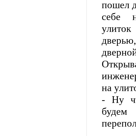
пошел 
себе 
улиток
дверь
дверно
Открыв
инжене
на улит
- Ну ч
будем 
перепол