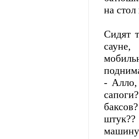
на стол
Сидят 
сауне
моби
поднима
- Алло,
сапоги
баксов
штук?
машину