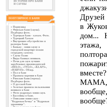
ИСТОРИИ ПРО БАНИ
И САУНЫ
джаку
Друзей 
ПОПУЛЯРНОЕ О БАНИ
в Жуков
»
Порнушка
»
Финская баня (сауна).
Подборка фото.
дом...
»
Турецкая баня - хамам. Фото.
»
Турецкий Хамам
»
Внутреннее обустройство и
этажа,
размеры бани
»
Баньку - мини сауну в
городской квартире можно
полтор
соорудить самому.
»
Сауна Оазис
»
Виды банных веников.
пожар
»
Печи для саун лучших
зарубежных производителей
«HELO», «TYLO», «KLAFS»,
«HARVIA». Обзор.
вместе?
»
Пол в бане
»
Правила парения в бане
»
Римские бани (термы).
МАМА,
Подборка фото.
»
О русской бане
»
Золотые правила пользования
вообще,
веником в бане
»
Фото кедровых мини-саун.
»
Бассейны в бане.
вообще
»
Описание мини-саун -
"Кедровая бочка" и "Кедровая
здравница".