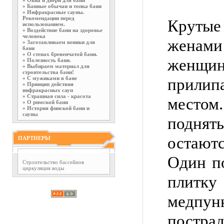
»
Окна и двери для бани
»
Банные обычаи и топка бани
»
Инфракрасные сауны.
Рекомендации перед
Крутые
использованием.
»
Воздействие бани на здоровье
человека
женами
»
Заготавливаем веники для
бани
»
О стенах бревенчатой бани.
женщи
»
Полезность бани.
»
Выбираем материал для
строительства бани!
»
С мужиками в бане
прил
»
Принцип действия
инфракрасных саун
»
Страшная сила - красота
местом
»
О римской бани
»
История финской бани и
сауны
поднят
остаю
ПАРТНЕРЫ
Один п
Строительство бассейнов
циркуляция воды
плитку
медпу
постр