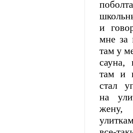
побол
школьны
и гово
мне за 
там у м
сауна,
там и 
стал у
на ули
жену,
улиткам
все-так