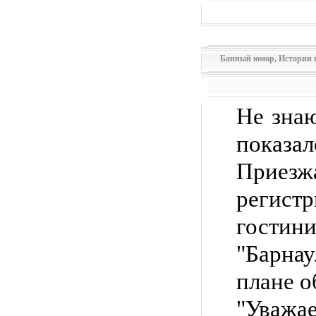
Банный юмор
,
Истории 
Не знаю
показал
Приез
регис
гости
"Барна
плане о
"Уважае