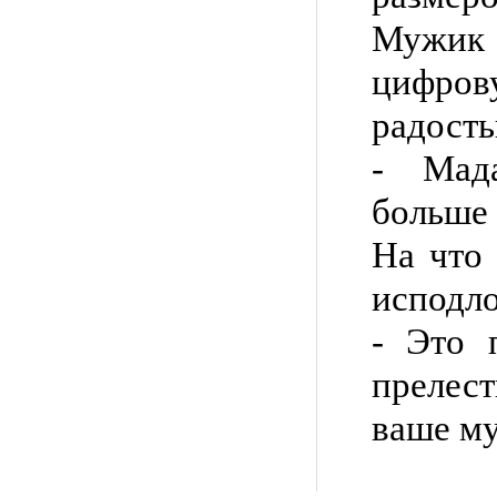
Мужик
цифрову
радость
- Мад
больше 
На что 
исподло
- Это 
прелес
ваше му