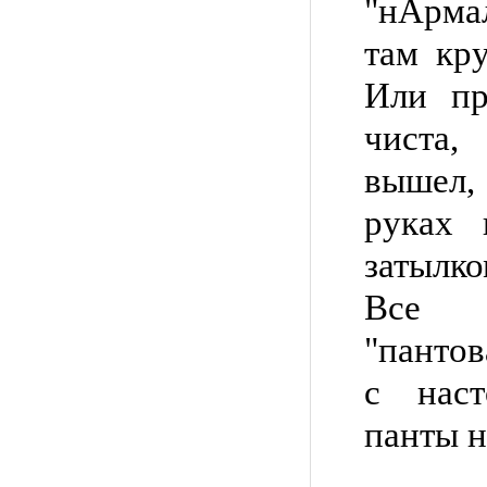
"нАрма
там кру
Или пр
чиста
вышел,
руках 
затылком
Все о
"пантов
с наст
панты н