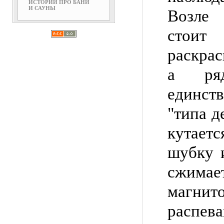
ИСТОРИИ ПРО БАНИ
И САУНЫ
Возле 
сто
раскра
а ря
единст
"типа д
кутае
шубку 
сжимае
магни
распев