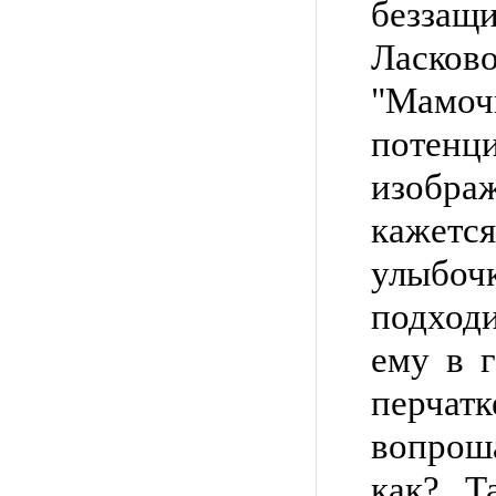
безз
Ласков
"Мам
потен
изобра
кажет
улыбоч
подход
ему в 
перчат
вопрош
как? Т