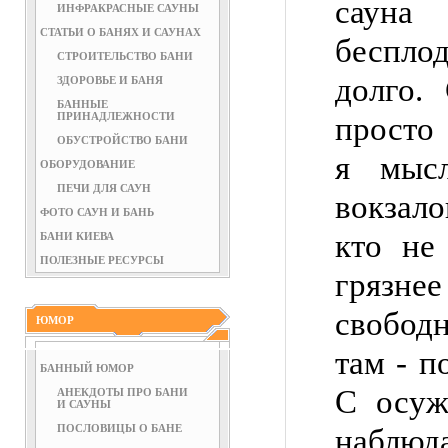
сауна
ИНФРАКРАСНЫЕ САУНЫ
СТАТЬИ О БАНЯХ И САУНАХ
беспл
СТРОИТЕЛЬСТВО БАНИ
долго.
ЗДОРОВЬЕ И БАНЯ
БАННЫЕ
ПРИНАДЛЕЖНОСТИ
просто 
ОБУСТРОЙСТВО БАНИ
я мыс
ОБОРУДОВАНИЕ
ПЕЧИ ДЛЯ САУН
вокзал
ФОТО САУН И БАНЬ
кто не
БАНИ КИЕВА
ПОЛЕЗНЫЕ РЕСУРСЫ
грязне
свобод
ЮМОР
там - п
БАННЫЙ ЮМОР
С осуж
АНЕКДОТЫ ПРО БАНИ
И САУНЫ
ПОСЛОВИЦЫ О БАНЕ
наблюд