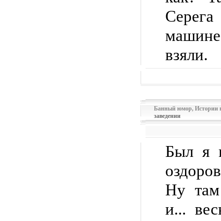
Серега 
машин
взяли.
Банный юмор
,
Истории 
заведении
Был я 
оздоро
Ну там
и... ве