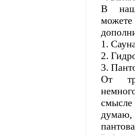
В наш
можете
дополни
1. Сауна
2. Гидр
3. Пант
От тр
немног
смысле
думаю
пантов