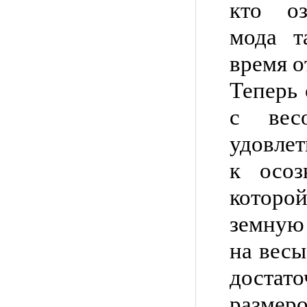
кто оз
мода т
время о
Теперь 
с вес
удовле
к осоз
которо
земную
на вес
доста
размеро